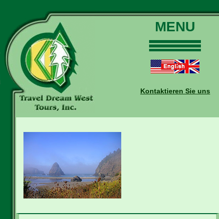
MENU
Home
Touren
Daten und Preise
Kontaktieren Sie uns
Warum mit uns?
Buchungen
Auskünfte
Kontakt
Reise-Blog