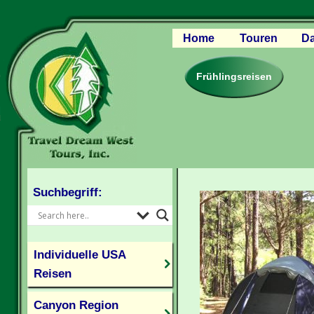
Home
Touren
Da
Canyon Regio
Rocky Mounta
Frühlingsreisen
Pazifischer W
Südlicher USA
Kanada Weste
Individuelle U
Suchbegriff:
Individuelle USA
Reisen
Canyon Region