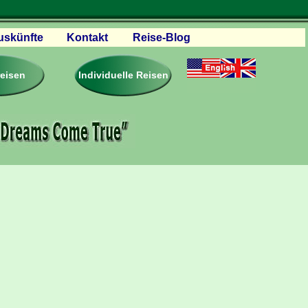
uskünfte
Kontakt
Reise-Blog
servationen
eisebedingungen
reisen
Individuelle Reisen
ästebuch – Reviews
roschüren
eiseplanung
agen & Antworten
rtner Firmen & Links
tgliedschaft
togalerie
ideos