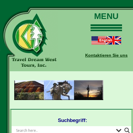
MENU
Home
Touren
Daten und Preise
Kontaktieren Sie uns
Warum mit uns?
Buchungen
Auskünfte
Kontakt
Reise-Blog
Suchbegriff: