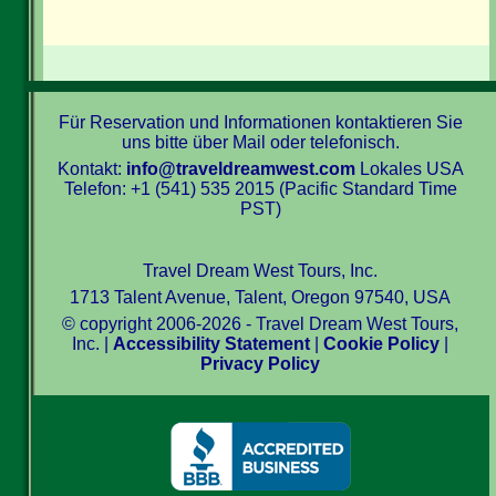
Für Reservation und Informationen kontaktieren Sie
uns bitte über Mail oder telefonisch.
Kontakt:
info@traveldreamwest.com
Lokales USA
Telefon: +1 (541) 535 2015 (Pacific Standard Time
PST)
Travel Dream West Tours, Inc.
1713 Talent Avenue, Talent, Oregon 97540, USA
© copyright 2006-2026 - Travel Dream West Tours,
Inc. |
Accessibility Statement
|
Cookie Policy
|
Privacy Policy