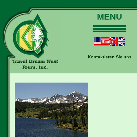
MENU
Home
Touren
Daten und Preise
Kontaktieren Sie uns
Warum mit uns?
Buchungen
Auskünfte
Kontakt
Reise-Blog