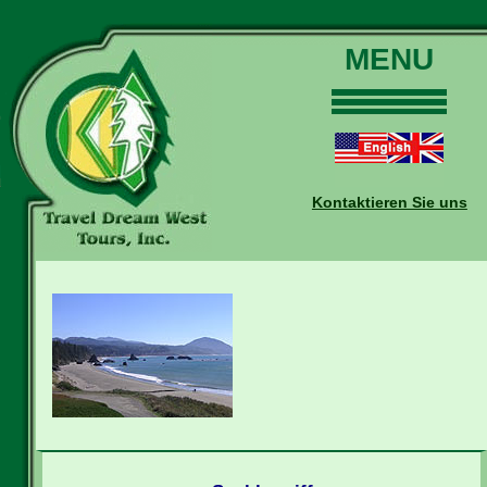
MENU
Home
Touren
Daten und Preise
Kontaktieren Sie uns
Warum mit uns?
Buchungen
Auskünfte
Kontakt
Reise-Blog