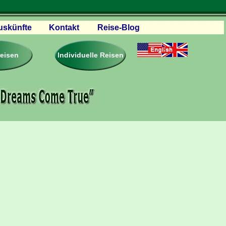
uskünfte
Kontakt
Reise-Blog
servationen
eisebedingungen
reisen
Individuelle Reisen
ästebuch – Reviews
roschüren
eiseplanung
agen & Antworten
rtner Firmen & Links
tgliedschaft
togalerie
ideos