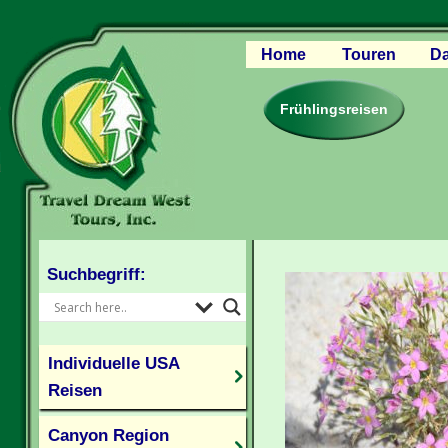
Home
Touren
Da
Canyon Regio
Rocky Mounta
Frühlingsreisen
Pazifischer W
Südlicher USA
Kanada Weste
Individuelle U
Suchbegriff:
Individuelle USA
Reisen
Canyon Region