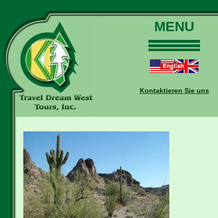
MENU
Home
Touren
Daten und Preise
Kontaktieren Sie uns
Warum mit uns?
Buchungen
Auskünfte
Kontakt
Reise-Blog