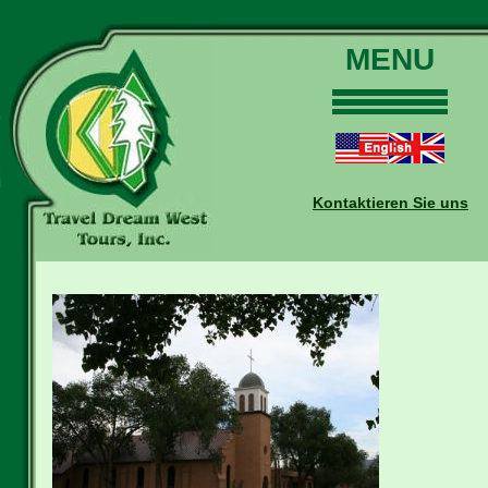
MENU
Home
Touren
Daten und Preise
Kontaktieren Sie uns
Warum mit uns?
Buchungen
Auskünfte
Kontakt
Reise-Blog