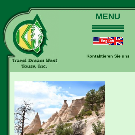
MENU
Home
Touren
Daten und Preise
Kontaktieren Sie uns
Warum mit uns?
Buchungen
Auskünfte
Kontakt
Reise-Blog