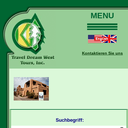
MENU
Home
Touren
Daten und Preise
Kontaktieren Sie uns
Warum mit uns?
Buchungen
Auskünfte
Kontakt
Reise-Blog
Suchbegriff: