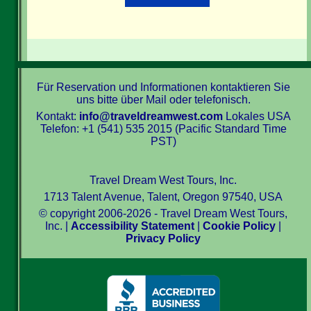
Für Reservation und Informationen kontaktieren Sie
uns bitte über Mail oder telefonisch.
Kontakt:
info@traveldreamwest.com
Lokales USA
Telefon: +1 (541) 535 2015 (Pacific Standard Time
PST)
Travel Dream West Tours, Inc.
1713 Talent Avenue, Talent, Oregon 97540, USA
© copyright 2006-2026 - Travel Dream West Tours,
Inc. |
Accessibility Statement
|
Cookie Policy
|
Privacy Policy