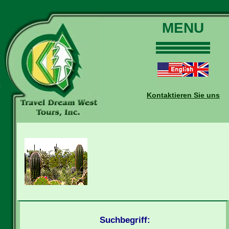
MENU
Home
Touren
Daten und Preise
Kontaktieren Sie uns
Warum mit uns?
Buchungen
Auskünfte
Kontakt
Reise-Blog
Suchbegriff: