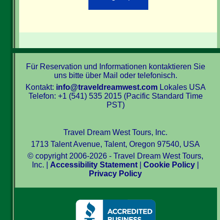
Für Reservation und Informationen kontaktieren Sie
uns bitte über Mail oder telefonisch.
Kontakt:
info@traveldreamwest.com
Lokales USA
Telefon: +1 (541) 535 2015 (Pacific Standard Time
PST)
Travel Dream West Tours, Inc.
1713 Talent Avenue, Talent, Oregon 97540, USA
© copyright 2006-2026 - Travel Dream West Tours,
Inc. |
Accessibility Statement
|
Cookie Policy
|
Privacy Policy