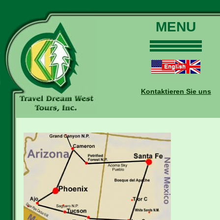
MENU
Home
Touren
Daten und Preise
Kontaktieren Sie uns
Warum mit uns?
Buchungen
Auskünfte
Kontakt
Reise-Blog