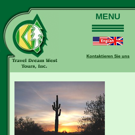
MENU
Home
Touren
Daten und Preise
Kontaktieren Sie uns
Warum mit uns?
Buchungen
Auskünfte
Kontakt
Reise-Blog