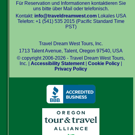
Für Reservation und Informationen kontaktieren Sie
uns bitte über Mail oder telefonisch.
Kontakt:
info@traveldreamwest.com
Lokales USA
Telefon: +1 (541) 535 2015 (Pacific Standard Time
PST)
Travel Dream West Tours, Inc.
1713 Talent Avenue, Talent, Oregon 97540, USA
© copyright 2006-2026 - Travel Dream West Tours,
Inc. |
Accessibility Statement
|
Cookie Policy
|
Privacy Policy