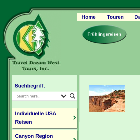
Home
Touren
Da
Canyon Regio
Rocky Mounta
Frühlingsreisen
Pazifischer W
Südlicher USA
Kanada Weste
Individuelle U
Suchbegriff:
Individuelle USA
Reisen
Canyon Region