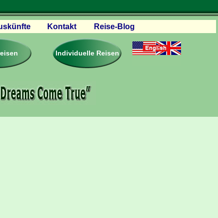
uskünfte
Kontakt
Reise-Blog
servationen
eisebedingungen
reisen
Individuelle Reisen
ästebuch – Reviews
roschüren
eiseplanung
agen & Antworten
rtner Firmen & Links
tgliedschaft
togalerie
ideos