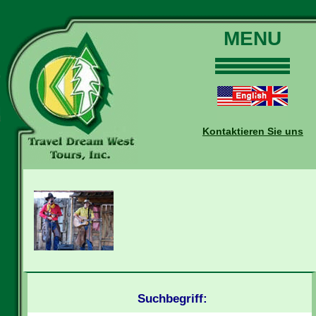
MENU
Home
Touren
Daten und Preise
Kontaktieren Sie uns
Warum mit uns?
Buchungen
Auskünfte
Kontakt
Reise-Blog
Suchbegriff: