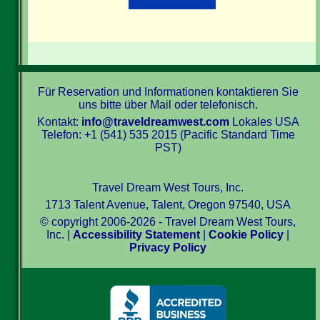
Für Reservation und Informationen kontaktieren Sie
uns bitte über Mail oder telefonisch.
Kontakt:
info@traveldreamwest.com
Lokales USA
Telefon: +1 (541) 535 2015 (Pacific Standard Time
PST)
Travel Dream West Tours, Inc.
1713 Talent Avenue, Talent, Oregon 97540, USA
© copyright 2006-2026 - Travel Dream West Tours,
Inc. |
Accessibility Statement
|
Cookie Policy
|
Privacy Policy