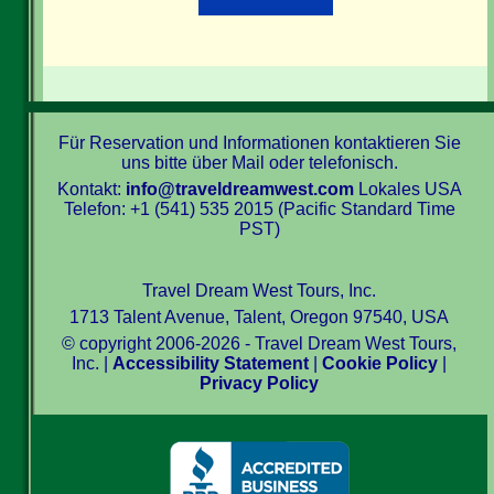
Für Reservation und Informationen kontaktieren Sie
uns bitte über Mail oder telefonisch.
Kontakt:
info@traveldreamwest.com
Lokales USA
Telefon: +1 (541) 535 2015 (Pacific Standard Time
PST)
Travel Dream West Tours, Inc.
1713 Talent Avenue, Talent, Oregon 97540, USA
© copyright 2006-2026 - Travel Dream West Tours,
Inc. |
Accessibility Statement
|
Cookie Policy
|
Privacy Policy