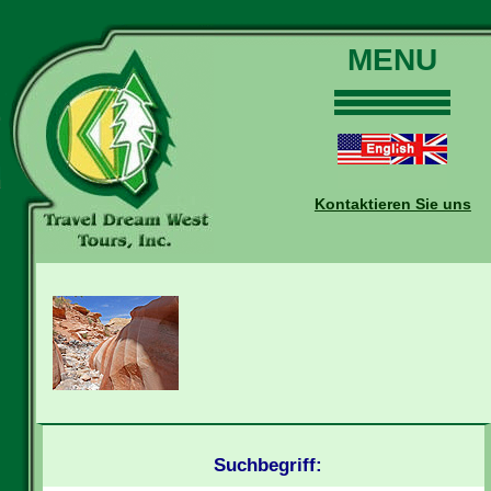
MENU
Home
Touren
Daten und Preise
Kontaktieren Sie uns
Warum mit uns?
Buchungen
Auskünfte
Kontakt
Reise-Blog
Suchbegriff: