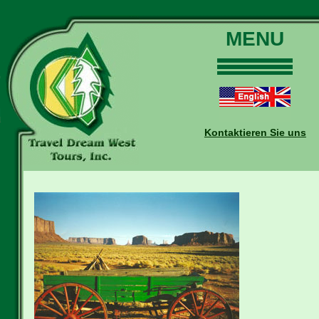
MENU
Home
Touren
Daten und Preise
Kontaktieren Sie uns
Warum mit uns?
Buchungen
Auskünfte
Kontakt
Reise-Blog