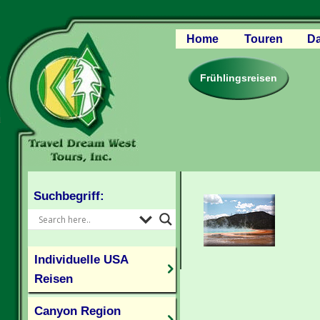
Home
Touren
Da
Canyon Regio
Rocky Mounta
Frühlingsreisen
Pazifischer W
Südlicher USA
Kanada Weste
Individuelle U
Suchbegriff:
Individuelle USA
Reisen
Canyon Region