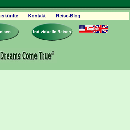
uskünfte
Kontakt
Reise-Blog
servationen
eisebedingungen
reisen
Individuelle Reisen
ästebuch – Reviews
roschüren
eiseplanung
agen & Antworten
rtner Firmen & Links
tgliedschaft
togalerie
ideos