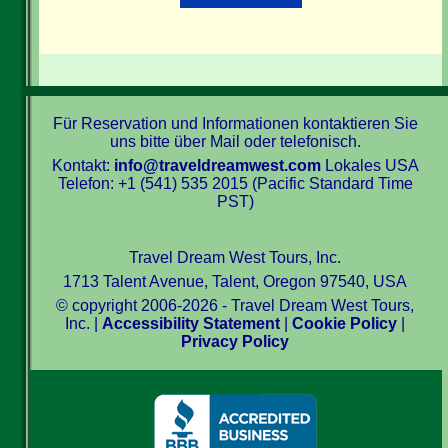
Für Reservation und Informationen kontaktieren Sie
uns bitte über Mail oder telefonisch.
Kontakt:
info@traveldreamwest.com
Lokales USA
Telefon: +1 (541) 535 2015 (Pacific Standard Time
PST)
Travel Dream West Tours, Inc.
1713 Talent Avenue, Talent, Oregon 97540, USA
© copyright 2006-2026 - Travel Dream West Tours,
Inc. |
Accessibility Statement
|
Cookie Policy
|
Privacy Policy