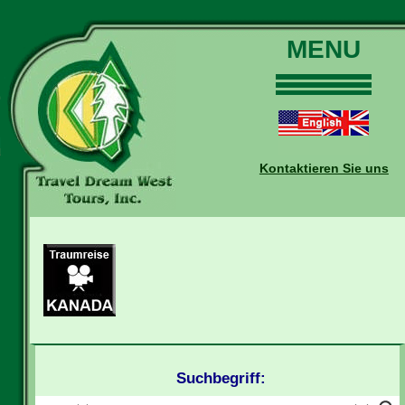
MENU
Home
Touren
Daten und Preise
Kontaktieren Sie uns
Warum mit uns?
Buchungen
Auskünfte
Kontakt
Reise-Blog
Suchbegriff: