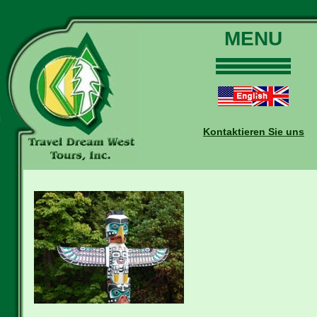
MENU
Home
Touren
Daten und Preise
Kontaktieren Sie uns
Warum mit uns?
Buchungen
Auskünfte
Kontakt
Reise-Blog