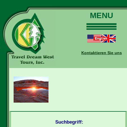
MENU
Home
Touren
Daten und Preise
Kontaktieren Sie uns
Warum mit uns?
Buchungen
Auskünfte
Kontakt
Reise-Blog
Suchbegriff: