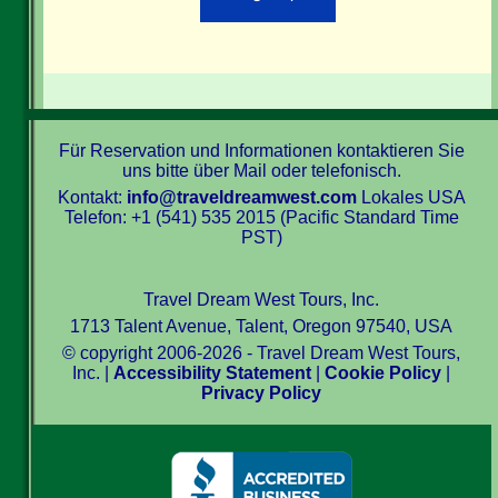
Für Reservation und Informationen kontaktieren Sie
uns bitte über Mail oder telefonisch.
Kontakt:
info@traveldreamwest.com
Lokales USA
Telefon: +1 (541) 535 2015 (Pacific Standard Time
PST)
Travel Dream West Tours, Inc.
1713 Talent Avenue, Talent, Oregon 97540, USA
© copyright 2006-2026 - Travel Dream West Tours,
Inc. |
Accessibility Statement
|
Cookie Policy
|
Privacy Policy