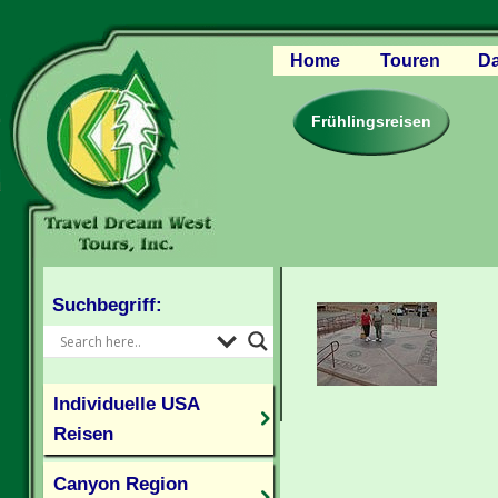
Home
Touren
Da
Canyon Regio
Rocky Mounta
Frühlingsreisen
Pazifischer W
Südlicher USA
Kanada Weste
Individuelle U
Suchbegriff:
Individuelle USA
Reisen
Canyon Region