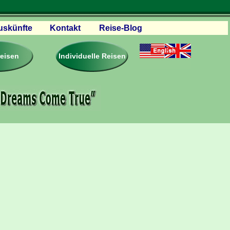
uskünfte
Kontakt
Reise-Blog
servationen
eisebedingungen
reisen
Individuelle Reisen
ästebuch – Reviews
roschüren
eiseplanung
agen & Antworten
rtner Firmen & Links
tgliedschaft
togalerie
ideos