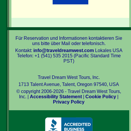
Für Reservation und Informationen kontaktieren Sie
uns bitte über Mail oder telefonisch.
Kontakt:
info@traveldreamwest.com
Lokales USA
Telefon: +1 (541) 535 2015 (Pacific Standard Time
PST)
Travel Dream West Tours, Inc.
1713 Talent Avenue, Talent, Oregon 97540, USA
© copyright 2006-2026 - Travel Dream West Tours,
Inc. |
Accessibility Statement
|
Cookie Policy
|
Privacy Policy