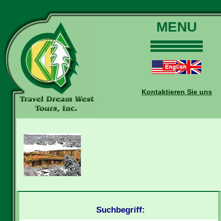
MENU
Home
Touren
Daten und Preise
Kontaktieren Sie uns
Warum mit uns?
Buchungen
Auskünfte
Kontakt
Reise-Blog
Suchbegriff: