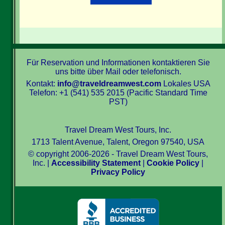
Für Reservation und Informationen kontaktieren Sie
uns bitte über Mail oder telefonisch.
Kontakt:
info@traveldreamwest.com
Lokales USA
Telefon: +1 (541) 535 2015 (Pacific Standard Time
PST)
Travel Dream West Tours, Inc.
1713 Talent Avenue, Talent, Oregon 97540, USA
© copyright 2006-2026 - Travel Dream West Tours,
Inc. |
Accessibility Statement
|
Cookie Policy
|
Privacy Policy