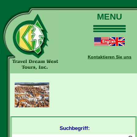
MENU
Home
Touren
Daten und Preise
Kontaktieren Sie uns
Warum mit uns?
Buchungen
Auskünfte
Kontakt
Reise-Blog
Suchbegriff: