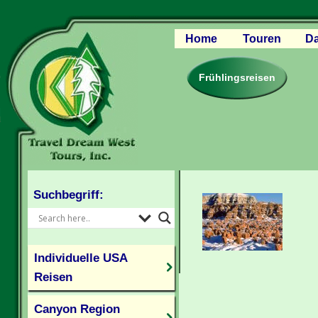
Home
Touren
Da
Canyon Regio
Rocky Mounta
Frühlingsreisen
Pazifischer W
Südlicher USA
Kanada Weste
Individuelle U
Suchbegriff:
Individuelle USA
Reisen
Canyon Region