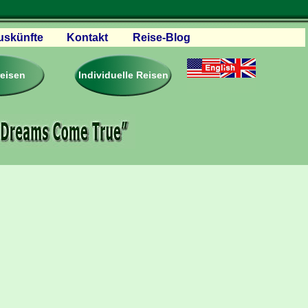
uskünfte
Kontakt
Reise-Blog
servationen
eisebedingungen
reisen
Individuelle Reisen
ästebuch – Reviews
roschüren
eiseplanung
agen & Antworten
rtner Firmen & Links
tgliedschaft
togalerie
ideos