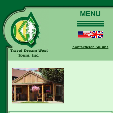
MENU
Home
Touren
Daten und Preise
Kontaktieren Sie uns
Warum mit uns?
Buchungen
Auskünfte
Kontakt
Reise-Blog