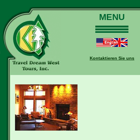
MENU
Home
Touren
Daten und Preise
Kontaktieren Sie uns
Warum mit uns?
Buchungen
Auskünfte
Kontakt
Reise-Blog