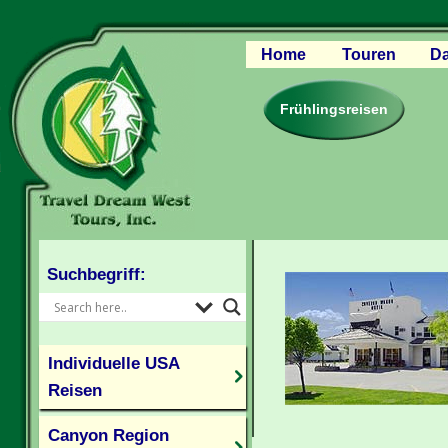
Home
Touren
Da
Canyon Regio
Rocky Mounta
Frühlingsreisen
Pazifischer W
Südlicher USA
Kanada Weste
Individuelle U
Suchbegriff:
Individuelle USA
Reisen
Canyon Region