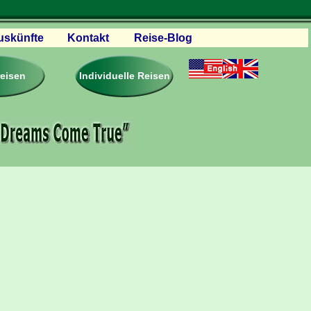
uskünfte
Kontakt
Reise-Blog
servationen
eisebedingungen
reisen
Individuelle Reisen
ästebuch – Reviews
roschüren
eiseplanung
agen & Antworten
rtner Firmen & Links
tgliedschaft
togalerie
ideos