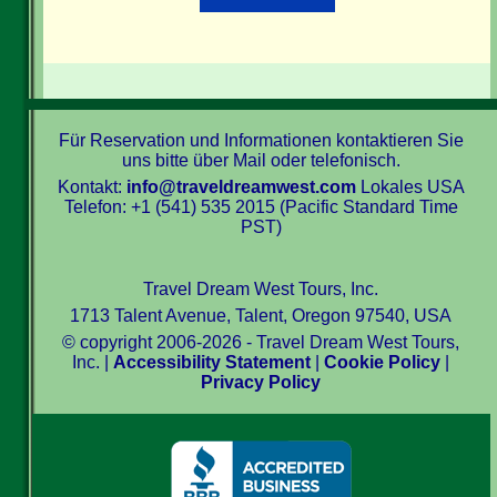
Für Reservation und Informationen kontaktieren Sie
uns bitte über Mail oder telefonisch.
Kontakt:
info@traveldreamwest.com
Lokales USA
Telefon: +1 (541) 535 2015 (Pacific Standard Time
PST)
Travel Dream West Tours, Inc.
1713 Talent Avenue, Talent, Oregon 97540, USA
© copyright 2006-2026 - Travel Dream West Tours,
Inc. |
Accessibility Statement
|
Cookie Policy
|
Privacy Policy