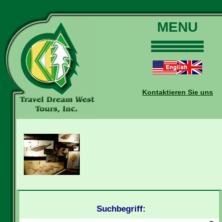
MENU
Home
Touren
Daten und Preise
Kontaktieren Sie uns
Warum mit uns?
Buchungen
Auskünfte
Kontakt
Reise-Blog
Suchbegriff: