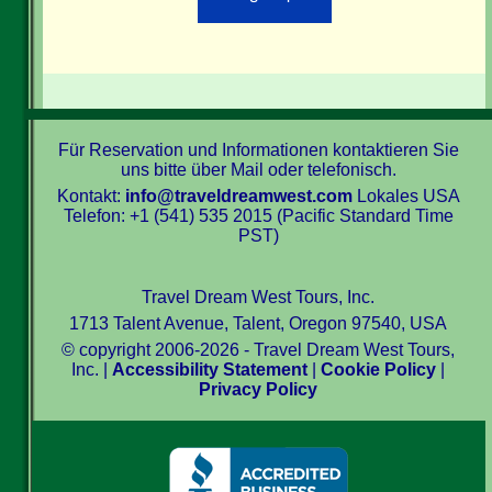
Für Reservation und Informationen kontaktieren Sie
uns bitte über Mail oder telefonisch.
Kontakt:
info@traveldreamwest.com
Lokales USA
Telefon: +1 (541) 535 2015 (Pacific Standard Time
PST)
Travel Dream West Tours, Inc.
1713 Talent Avenue, Talent, Oregon 97540, USA
© copyright 2006-2026 - Travel Dream West Tours,
Inc. |
Accessibility Statement
|
Cookie Policy
|
Privacy Policy