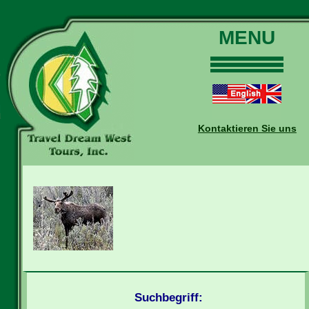
MENU
Home
Touren
Daten und Preise
Kontaktieren Sie uns
Warum mit uns?
Buchungen
Auskünfte
Kontakt
Reise-Blog
Suchbegriff: