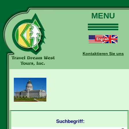
MENU
Home
Touren
Daten und Preise
Kontaktieren Sie uns
Warum mit uns?
Buchungen
Auskünfte
Kontakt
Reise-Blog
Suchbegriff: