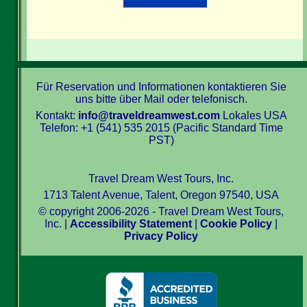
Für Reservation und Informationen kontaktieren Sie
uns bitte über Mail oder telefonisch.
Kontakt:
info@traveldreamwest.com
Lokales USA
Telefon: +1 (541) 535 2015 (Pacific Standard Time
PST)
Travel Dream West Tours, Inc.
1713 Talent Avenue, Talent, Oregon 97540, USA
© copyright 2006-2026 - Travel Dream West Tours,
Inc. |
Accessibility Statement
|
Cookie Policy
|
Privacy Policy