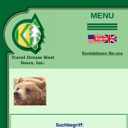
MENU
Home
Touren
Daten und Preise
Kontaktieren Sie uns
Warum mit uns?
Buchungen
Auskünfte
Kontakt
Reise-Blog
Suchbegriff: