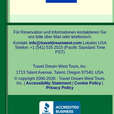
Für Reservation und Informationen kontaktieren Sie
uns bitte über Mail oder telefonisch.
Kontakt:
info@traveldreamwest.com
Lokales USA
Telefon: +1 (541) 535 2015 (Pacific Standard Time
PST)
Travel Dream West Tours, Inc.
1713 Talent Avenue, Talent, Oregon 97540, USA
© copyright 2006-2026 - Travel Dream West Tours,
Inc. |
Accessibility Statement
|
Cookie Policy
|
Privacy Policy