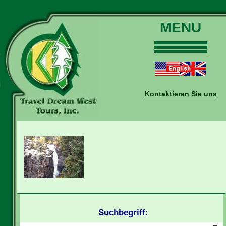
MENU
Home
Touren
Daten und Preise
Kontaktieren Sie uns
Warum mit uns?
Buchungen
Auskünfte
Kontakt
Reise-Blog
Suchbegriff: