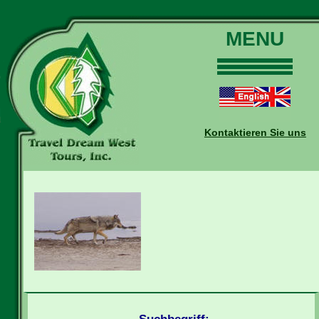
MENU
Home
Touren
Daten und Preise
Kontaktieren Sie uns
Warum mit uns?
Buchungen
Auskünfte
Kontakt
Reise-Blog