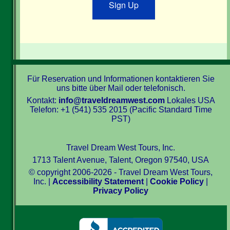
Sign Up
Für Reservation und Informationen kontaktieren Sie
uns bitte über Mail oder telefonisch.
Kontakt:
info@traveldreamwest.com
Lokales USA
Telefon: +1 (541) 535 2015 (Pacific Standard Time
PST)
Travel Dream West Tours, Inc.
1713 Talent Avenue, Talent, Oregon 97540, USA
© copyright 2006-2026 - Travel Dream West Tours,
Inc. |
Accessibility Statement
|
Cookie Policy
|
Privacy Policy