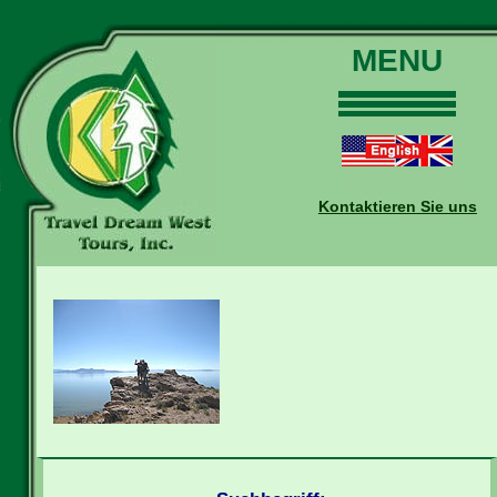
MENU
Home
Touren
Daten und Preise
Kontaktieren Sie uns
Warum mit uns?
Buchungen
Auskünfte
Kontakt
Reise-Blog