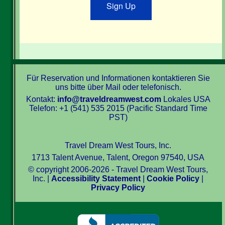
Sign Up
Für Reservation und Informationen kontaktieren Sie
uns bitte über Mail oder telefonisch.
Kontakt:
info@traveldreamwest.com
Lokales USA
Telefon: +1 (541) 535 2015 (Pacific Standard Time
PST)
Travel Dream West Tours, Inc.
1713 Talent Avenue, Talent, Oregon 97540, USA
© copyright 2006-2026 - Travel Dream West Tours,
Inc. |
Accessibility Statement
|
Cookie Policy
|
Privacy Policy