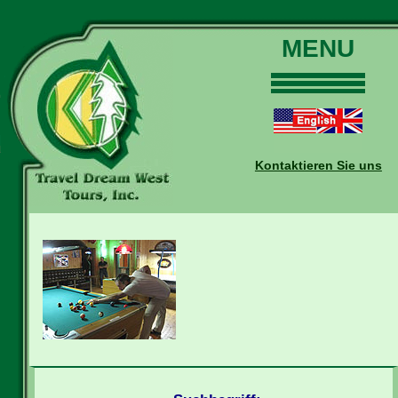
MENU
Home
Touren
Daten und Preise
Kontaktieren Sie uns
Warum mit uns?
Buchungen
Auskünfte
Kontakt
Reise-Blog