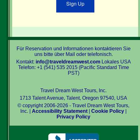
Sign Up
Für Reservation und Informationen kontaktieren Sie
uns bitte über Mail oder telefonisch.
Kontakt:
info@traveldreamwest.com
Lokales USA
Telefon: +1 (541) 535 2015 (Pacific Standard Time
PST)
Travel Dream West Tours, Inc.
1713 Talent Avenue, Talent, Oregon 97540, USA
© copyright 2006-2026 - Travel Dream West Tours,
Inc. |
Accessibility Statement
|
Cookie Policy
|
Privacy Policy