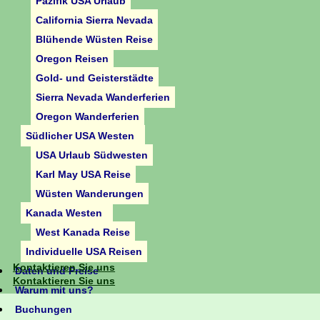
Pazifik USA Urlaub
California Sierra Nevada
Blühende Wüsten Reise
Oregon Reisen
Gold- und Geisterstädte
Sierra Nevada Wanderferien
Oregon Wanderferien
Südlicher USA Westen
USA Urlaub Südwesten
Karl May USA Reise
Wüsten Wanderungen
Kanada Westen
West Kanada Reise
Individuelle USA Reisen
Kontaktieren Sie uns
Daten und Preise
Kontaktieren Sie uns
Warum mit uns?
Buchungen