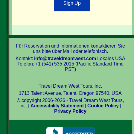
Sign Up
Für Reservation und Informationen kontaktieren Sie
uns bitte über Mail oder telefonisch.
Kontakt:
info@traveldreamwest.com
Lokales USA
Telefon: +1 (541) 535 2015 (Pacific Standard Time
PST)
Travel Dream West Tours, Inc.
1713 Talent Avenue, Talent, Oregon 97540, USA
© copyright 2006-2026 - Travel Dream West Tours,
Inc. |
Accessibility Statement
|
Cookie Policy
|
Privacy Policy