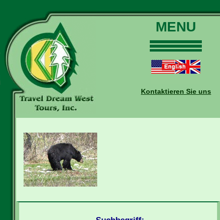
MENU
Home
Touren
Daten und Preise
Kontaktieren Sie uns
Warum mit uns?
Buchungen
Auskünfte
Kontakt
Reise-Blog