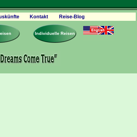
uskünfte
Kontakt
Reise-Blog
servationen
eisebedingungen
reisen
Individuelle Reisen
ästebuch – Reviews
roschüren
eiseplanung
agen & Antworten
rtner Firmen & Links
tgliedschaft
togalerie
ideos