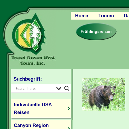
Home
Touren
Da
Canyon Regio
Rocky Mounta
Frühlingsreisen
Pazifischer W
Südlicher USA
Kanada Weste
Individuelle U
Suchbegriff:
Individuelle USA
Reisen
Canyon Region