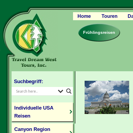
Home
Touren
Da
Canyon Regio
Rocky Mounta
Frühlingsreisen
Pazifischer W
Südlicher USA
Kanada Weste
Individuelle U
Suchbegriff:
Individuelle USA
Reisen
Canyon Region