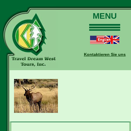
MENU
Home
Touren
Daten und Preise
Kontaktieren Sie uns
Warum mit uns?
Buchungen
Auskünfte
Kontakt
Reise-Blog