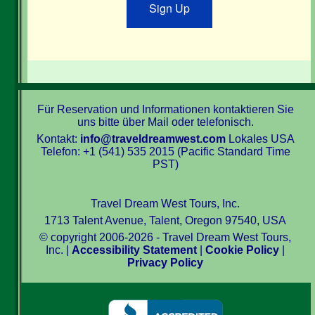
Sign Up
Für Reservation und Informationen kontaktieren Sie
uns bitte über Mail oder telefonisch.
Kontakt:
info@traveldreamwest.com
Lokales USA
Telefon: +1 (541) 535 2015 (Pacific Standard Time
PST)
Travel Dream West Tours, Inc.
1713 Talent Avenue, Talent, Oregon 97540, USA
© copyright 2006-2026 - Travel Dream West Tours,
Inc. |
Accessibility Statement
|
Cookie Policy
|
Privacy Policy