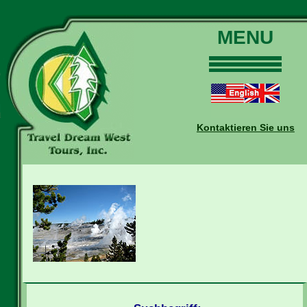
MENU
Home
Touren
Daten und Preise
Kontaktieren Sie uns
Warum mit uns?
Buchungen
Auskünfte
Kontakt
Reise-Blog