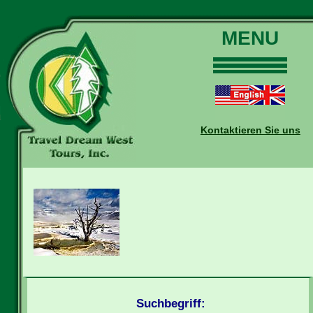
MENU
Home
Touren
Daten und Preise
Kontaktieren Sie uns
Warum mit uns?
Buchungen
Auskünfte
Kontakt
Reise-Blog
Suchbegriff: