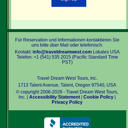
Für Reservation und Informationen kontaktieren Sie
uns bitte über Mail oder telefonisch.
Kontakt:
info@traveldreamwest.com
Lokales USA
Telefon: +1 (541) 535 2015 (Pacific Standard Time
PST)
Travel Dream West Tours, Inc.
1713 Talent Avenue, Talent, Oregon 97540, USA
© copyright 2006-2026 - Travel Dream West Tours,
Inc. |
Accessibility Statement
|
Cookie Policy
|
Privacy Policy