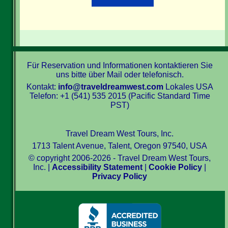
Für Reservation und Informationen kontaktieren Sie
uns bitte über Mail oder telefonisch.
Kontakt:
info@traveldreamwest.com
Lokales USA
Telefon: +1 (541) 535 2015 (Pacific Standard Time
PST)
Travel Dream West Tours, Inc.
1713 Talent Avenue, Talent, Oregon 97540, USA
© copyright 2006-2026 - Travel Dream West Tours,
Inc. |
Accessibility Statement
|
Cookie Policy
|
Privacy Policy