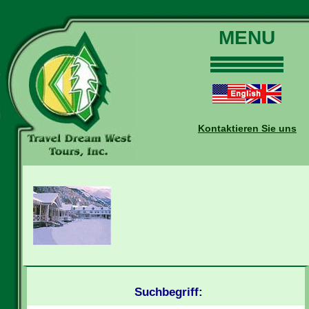
MENU
Home
Touren
Daten und Preise
Kontaktieren Sie uns
Warum mit uns?
Buchungen
Auskünfte
Kontakt
Reise-Blog
Suchbegriff: