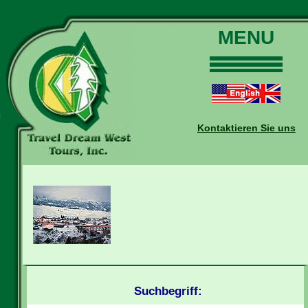
MENU
Home
Touren
Daten und Preise
Kontaktieren Sie uns
Warum mit uns?
Buchungen
Auskünfte
Kontakt
Reise-Blog
Suchbegriff: