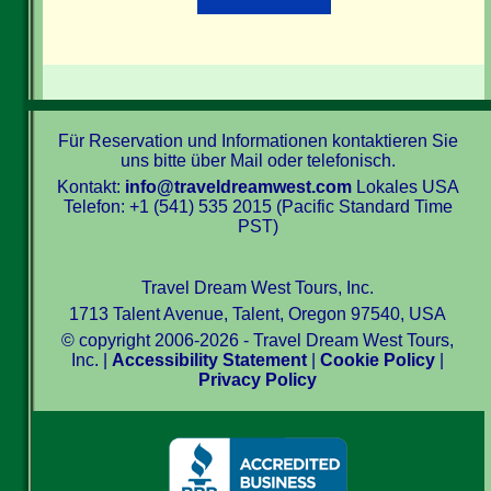
Für Reservation und Informationen kontaktieren Sie
uns bitte über Mail oder telefonisch.
Kontakt:
info@traveldreamwest.com
Lokales USA
Telefon: +1 (541) 535 2015 (Pacific Standard Time
PST)
Travel Dream West Tours, Inc.
1713 Talent Avenue, Talent, Oregon 97540, USA
© copyright 2006-2026 - Travel Dream West Tours,
Inc. |
Accessibility Statement
|
Cookie Policy
|
Privacy Policy