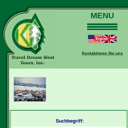
MENU
Home
Touren
Daten und Preise
Kontaktieren Sie uns
Warum mit uns?
Buchungen
Auskünfte
Kontakt
Reise-Blog
Suchbegriff: