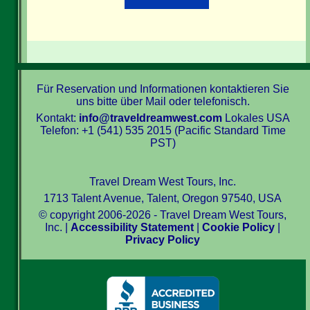
Für Reservation und Informationen kontaktieren Sie
uns bitte über Mail oder telefonisch.
Kontakt:
info@traveldreamwest.com
Lokales USA
Telefon: +1 (541) 535 2015 (Pacific Standard Time
PST)
Travel Dream West Tours, Inc.
1713 Talent Avenue, Talent, Oregon 97540, USA
© copyright 2006-2026 - Travel Dream West Tours,
Inc. |
Accessibility Statement
|
Cookie Policy
|
Privacy Policy