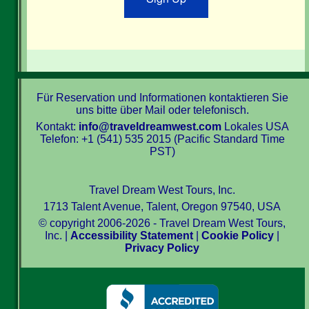
Für Reservation und Informationen kontaktieren Sie
uns bitte über Mail oder telefonisch.
Kontakt:
info@traveldreamwest.com
Lokales USA
Telefon: +1 (541) 535 2015 (Pacific Standard Time
PST)
Travel Dream West Tours, Inc.
1713 Talent Avenue, Talent, Oregon 97540, USA
© copyright 2006-2026 - Travel Dream West Tours,
Inc. |
Accessibility Statement
|
Cookie Policy
|
Privacy Policy