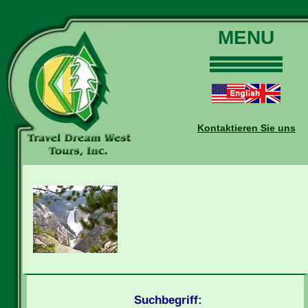
MENU
Home
Touren
Daten und Preise
Kontaktieren Sie uns
Warum mit uns?
Buchungen
Auskünfte
Kontakt
Reise-Blog
Suchbegriff: