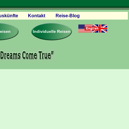
uskünfte
Kontakt
Reise-Blog
servationen
eisebedingungen
reisen
Individuelle Reisen
ästebuch – Reviews
roschüren
eiseplanung
agen & Antworten
rtner Firmen & Links
tgliedschaft
togalerie
ideos