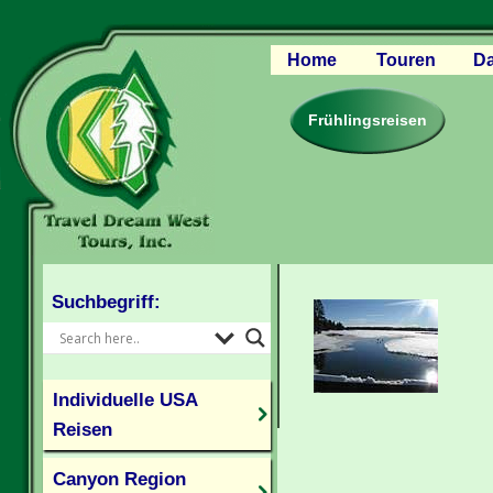
Home
Touren
Da
Canyon Regio
Rocky Mounta
Frühlingsreisen
Pazifischer W
Südlicher USA
Kanada Weste
Individuelle U
Suchbegriff:
Individuelle USA
Reisen
Canyon Region