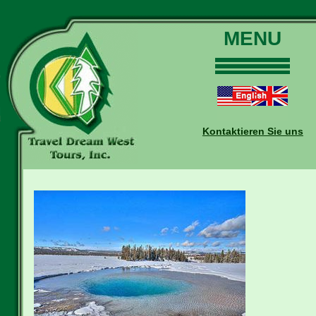
MENU
Home
Touren
Daten und Preise
Kontaktieren Sie uns
Warum mit uns?
Buchungen
Auskünfte
Kontakt
Reise-Blog